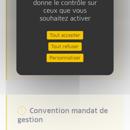
donne le contrôle sur
L'appel à projets est ouvert du 07
ceux que vous
octobre au 25 novembre 2025. Date
limite de complétude des dossiers :
souhaitez activer
27 janvier 2026
Le calendrier prévisionnel des
Tout accepter
prochains appels à projets IAA est
Tout refuser
disponible en téléchargement dans la
rubrique "Ressources".
Personnaliser
Convention mandat de
gestion