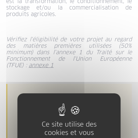
est la transformation, le conditionnement, le
stockage et/ou la commercialisation de
produits agricoles.
Vérifiez l'éligibilité de votre projet au regard
des matières premières utilisées (50%
minimum) dans l'annexe 1 du Traité sur le
Fonctionnement de l'Union Européenne
(TFUE) :
annexe 1
Modalités de
candidature
Ce site utilise des
Ce dispositif fonctionne par appels à
projets.
cookies et vous