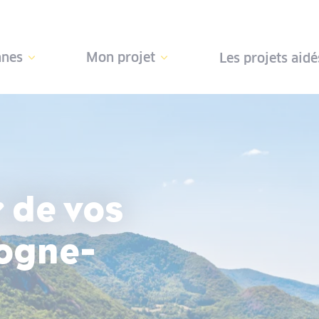
nnes
Mon projet
Les projets aidé
 de vos
gogne-