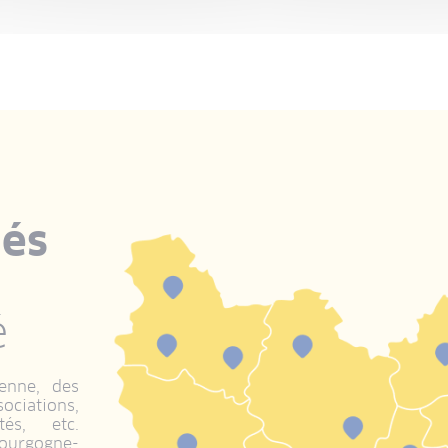
dés
-
é
enne, des
ociations,
tés, etc.
ourgogne-