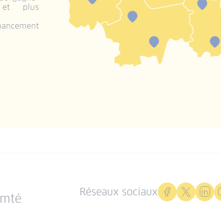
 et plus
inancement
Réseaux sociaux
omté