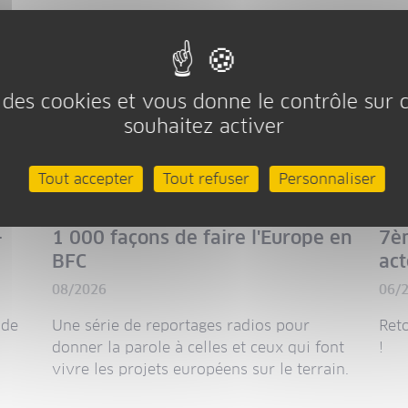
se des cookies et vous donne le contrôle sur
souhaitez activer
A LA UNE
A
Tout accepter
Tout refuser
Personnaliser
-
1 000 façons de faire l'Europe en
7è
BFC
ac
08/2026
06/
 de
Une série de reportages radios pour
Ret
donner la parole à celles et ceux qui font
!
vivre les projets européens sur le terrain.