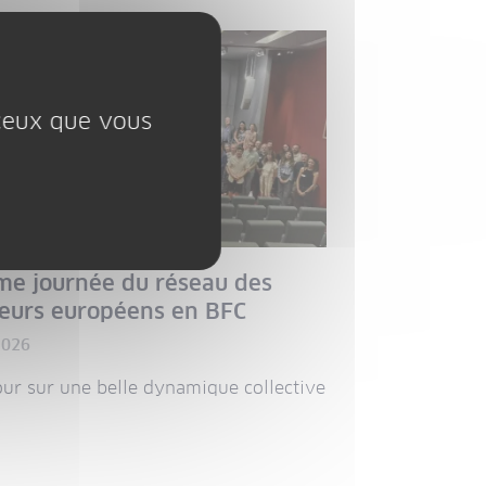
 ceux que vous
 LA UNE
me journée du réseau des
teurs européens en BFC
2026
our sur une belle dynamique collective