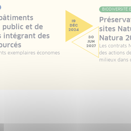
BIODIVERSITÉ
bâtiments
Préserva
19
public et de
DÉC
sites Nat
2024
 intégrant des
Natura 2
30
JUN
ourcés
Les contrats 
2027
nts exemplaires économes
des actions d
milieux dans 