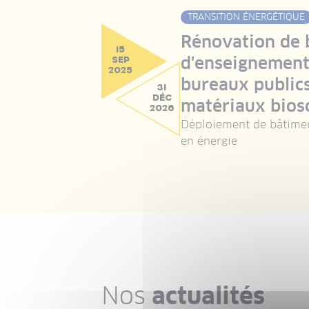
TRANSITION ÉNERGÉTIQUE
Rénovation de 
15
d'enseignement 
SEP
2025
bureaux publics
31
DÉC
matériaux bios
2026
Déploiement de bâtime
en énergie
Nos
actualités