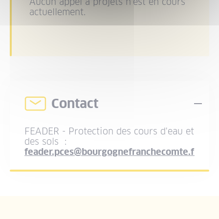
Aucun appel à projets n'est en cours
actuellement.
Contact
Dép
FEADER - Protection des cours d'eau et
des sols
:
feader.pces@bourgognefranchecomte.fr