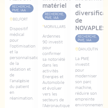
matériel
et
RECHERCHE,
PME, IAA
diversifica
RECHERCHE,
PME, IAA
de
BELFORT
NOVAPLES
MORVILLARS
Dispositif
médical
Ardennes
RECHERCHE,
pour
PME, IAA
90 investit
l'optimisation
pour
DANJOUTIN
et la
confirmer
personnalisation
La PME
sa notoriété
de la
investit
dans les
sédation et
pour
nt
activités
de
moderniser
Energies et
l'analgésie
son parc
Automobile
du patient
machine,
et évoluer
en
réduire son
vers les
réanimation.
empreinte
secteurs de
environnemental
l'Aéronautique