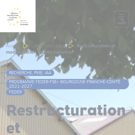
Panneau de gestion des cookies
Menu
Accueil
Les projets aidés
Restructuration et
modernisation du site industriel
RECHERCHE, PME, IAA
PROGRAMME FEDER-FSE+ BOURGOGNE-FRANCHE-COMTÉ
2021-2027
FEDER
Restructuration
et