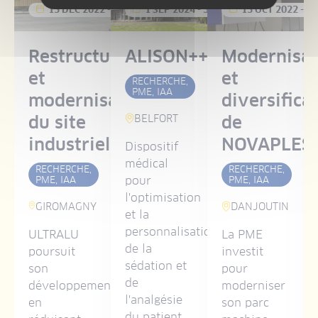
22
-
31 DÉC 2029
13 DÉC 2022
-
31 DÉC 2026
1 SEP 2024
-
31 DÉC 2027
13 OCT 2022
-
31
Restructuration
ALISON++
Modernisat
et
et
RECHERCHE,
PME, IAA
modernisation
diversifica
du site
de
BELFORT
industriel
NOVAPLES
Dispositif
médical
RECHERCHE,
RECHERCHE,
pour
PME, IAA
PME, IAA
l'optimisation
GIROMAGNY
DANJOUTIN
et la
personnalisation
ULTRALU
La PME
de la
poursuit
investit
sédation et
son
pour
nt
de
développement
moderniser
l'analgésie
en
son parc
du patient