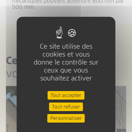
mécaniques pouvant atteindre 800 mm par
500 mm.
Ce site utilise des
cookies et vous
Ces projets
peuvent
donne le contrôle sur
ceux que vous
vous intéresser
souhaitez activer
Tout accepter
Tout refuser
Personnaliser