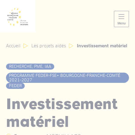
Panneau de gestion des cookies
Menu
Accueil
Les projets aidés
Investissement matériel
RECHERCHE, PME, IAA
PROGRAMME FEDER-FSE+ BOURGOGNE-FRANCHE-COMTÉ
2021-2027
FEDER
Investissement
matériel