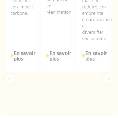
réduisant
machine,
en
son impact
réduire son
réanimation.
carbone.
empreinte
environnemental
et
diversifier
son activité.
En savoir
En savoir
En savoir
plus
plus
plus
Précédent
Suiv