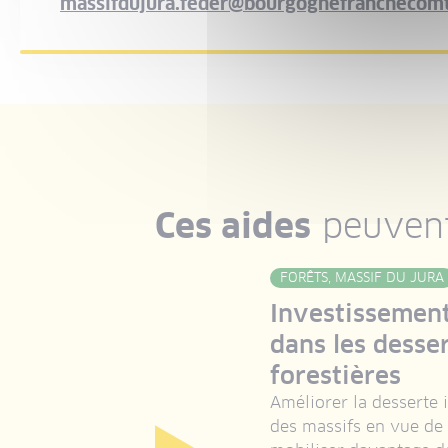
massifdujura.feder@bourgognefranchecomt
Ces aides
peuvent
FORÊTS, MASSIF DU JURA
Investissemen
dans les desse
forestières
Améliorer la desserte 
des massifs en vue de