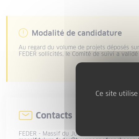
Modalité de candidature
Au regard du volume de projets déposés sur
FEDER sollicités, le Comité de suivi a validé
Ce site utili
Contacts
FEDER - Massif du Jura
: