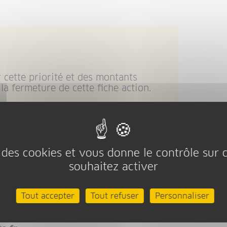
 cette priorité et des montants
 la fermeture de cette fiche action.
se des cookies et vous donne le contrôle sur
souhaitez activer
Déplier/replier le c
Tout accepter
Tout refuser
Personnaliser