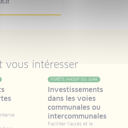
e.fr
 vous intéresser
FORÊTS, MASSIF DU JURA
ts
Investissements
rtes
dans les voies
communales ou
intercommunales
interne
Faciliter l'accès et le