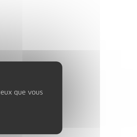
 ceux que vous
ontenu