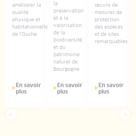
la
améliorer la
œuvre de
on
préservation
qualité
mesures de
et à la
physique et
protection
valorisation
habitationnelle
des espèces
de la
de l'Ouche
et de sites
u
biodiversité
remarquables.
et du
patrimoine
naturel de
Bourgogne.
En savoir
En savoir
En savoir
plus
plus
plus
Précédent
Suiv