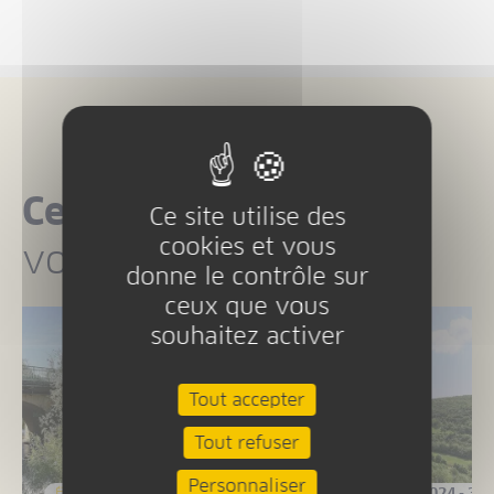
Ces projets
peuvent
Ce site utilise des
cookies et vous
vous intéresser
donne le contrôle sur
ceux que vous
souhaitez activer
Tout accepter
Tout refuser
Personnaliser
4
-
31 DÉC 2027
19 JUN 2025
-
30 NOV 2025
1 JAN 2025
-
31 DÉC 2025
1 JAN 2024
-
31 