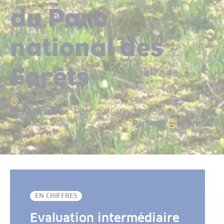
du Parc
national des
Forêts
Bénéficiaire :
Parc national de forêts
Partager
Imprimer
EN CHIFFRES
Evaluation intermédiaire