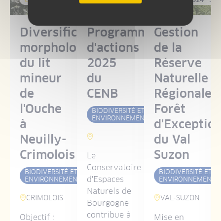
ivité
Diversification
Programme
Gestion
que
morphologique
d'actions
de la
du lit
2025
Réserve
mineur
du
Naturelle
de
CENB
Régionale
té
l'Ouche
Forêt
BIODIVERSITÉ ET
ENVIRONNEMENT
à
d'Exceptio
 ET
MENT
Neuilly-
du Val
Crimolois
Suzon
Le
Conservatoire
BIODIVERSITÉ ET
BIODIVERSITÉ ET
d'Espaces
ENVIRONNEMENT
ENVIRONNEMENT
Naturels de
CRIMOLOIS
VAL-SUZON
Bourgogne
contribue à
Objectif :
Mise en