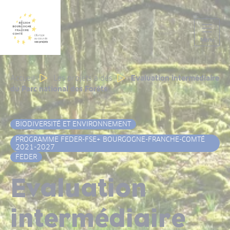
Panneau de gestion des cookies
Menu
Accueil
Les projets aidés
Evaluation intermédiaire
du Parc national des Forêts
BIODIVERSITÉ ET ENVIRONNEMENT
PROGRAMME FEDER-FSE+ BOURGOGNE-FRANCHE-COMTÉ
2021-2027
FEDER
Evaluation
intermédiaire